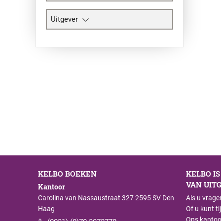
Uitgever
KELBO BOEKEN
KELBO I
VAN UITG
Kantoor
Carolina van Nassaustraat 327 2595 SV Den
Als u vrage
Haag
Of u kunt t
Ons kantoo