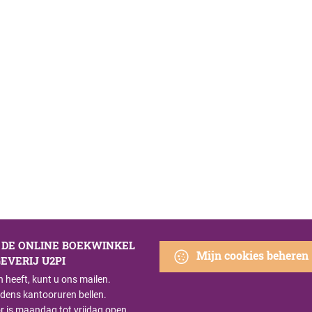
S DE ONLINE BOEKWINKEL
Mijn cookies beheren
EVERIJ U2PI
n heeft, kunt u ons mailen.
ijdens kantooruren bellen.
r is maandag tot vrijdag open