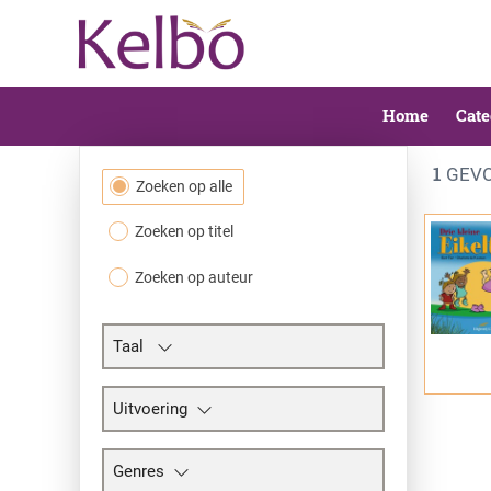
Home
Cate
1
GEVO
Filtersectie
Zoeken op alle
Zoeken op titel
Zoeken op auteur
Taal
Uitvoering
Genres