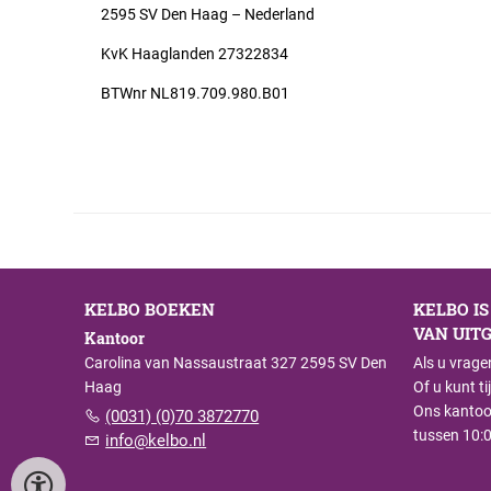
2595 SV Den Haag – Nederland
KvK Haaglanden 27322834
BTWnr NL819.709.980.B01
KELBO BOEKEN
KELBO I
VAN UITG
Kantoor
Carolina van Nassaustraat 327 2595 SV Den
Als u vrage
Haag
Of u kunt t
Ons kantoo
(0031) (0)70 3872770
tussen 10:0
info@kelbo.nl