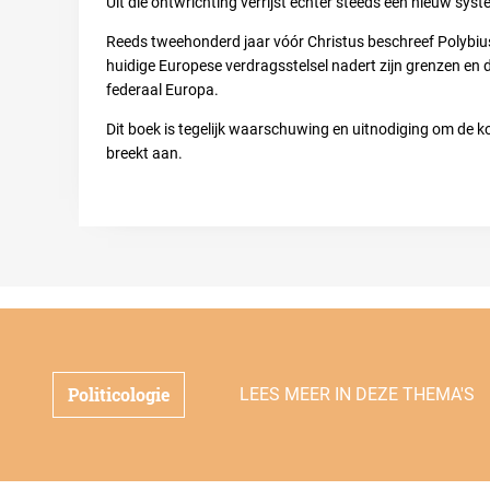
Uit die ontwrichting verrijst echter steeds een nieuw syst
Reeds tweehonderd jaar vóór Christus beschreef Polybius 
huidige Europese verdragsstelsel nadert zijn grenzen en 
federaal Europa.
Dit boek is tegelijk waarschuwing en uitnodiging om de ko
breekt aan.
Politicologie
LEES MEER IN DEZE THEMA'S