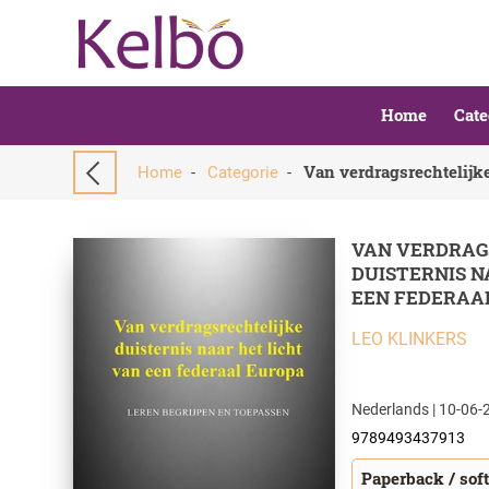
Home
Cate
Home
-
Categorie
-
VAN VERDRAG
DUISTERNIS N
EEN FEDERAA
LEO KLINKERS
Nederlands | 10-06-2
9789493437913
Paperback / sof