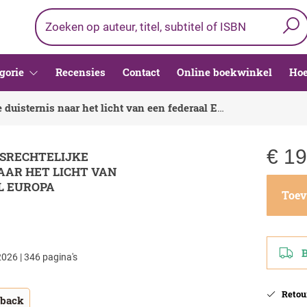
gorie
Recensies
Contact
Online boekwinkel
Hoe
Van verdragsrechtelijke duisternis naar het licht van een federaal Europa
€
19
SRECHTELIJKE
AAR HET LICHT VAN
L EUROPA
Toev
Be
026 | 346 pagina's
Retour
tback