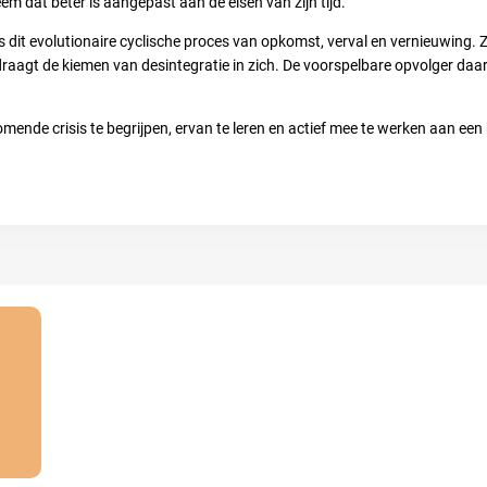
eem dat beter is aangepast aan de eisen van zijn tijd.
dit evolutionaire cyclische proces van opkomst, verval en vernieuwing. Z
draagt de kiemen van desintegratie in zich. De voorspelbare opvolger daa
mende crisis te begrijpen, ervan te leren en actief mee te werken aan een 