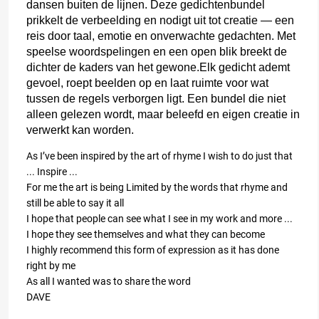
dansen buiten de lijnen.
Deze gedichtenbundel
prikkelt de verbeelding en nodigt uit tot creatie — een
reis door taal, emotie en onverwachte gedachten.
Met
speelse woordspelingen en een open blik breekt de
dichter de kaders van het gewone.
Elk gedicht ademt
gevoel, roept beelden op en laat ruimte voor wat
tussen de regels verborgen ligt.
Een bundel die niet
alleen gelezen wordt, maar beleefd en eigen creatie in
verwerkt kan worden.
As I’ve been inspired by the art of rhyme I wish to do just that
... Inspire ...
For me the art is being Limited by the words that rhyme and
still be able to say it all
I hope that people can see what I see in my work and more ...
I hope they see themselves and what they can become
I highly recommend this form of expression as it has done
right by me
As all I wanted was to share the word
DAVE