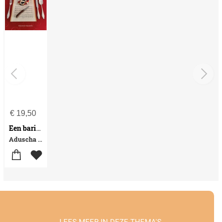
€
19,50
Een bariton in Maastricht
Aduscha Hommes
LEES MEER IN DEZE THEMA'S