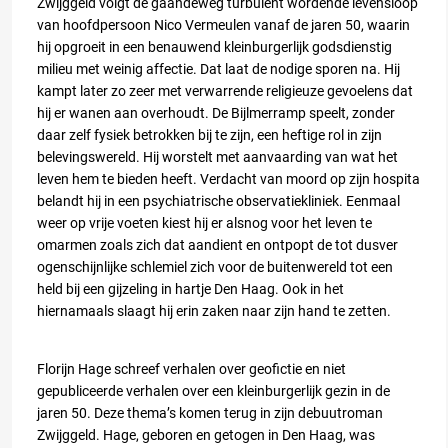
Zwijggeld volgt de gaandeweg turbulent wordende levensloop
van hoofdpersoon Nico Vermeulen vanaf de jaren 50, waarin
hij opgroeit in een benauwend kleinburgerlijk godsdienstig
milieu met weinig affectie. Dat laat de nodige sporen na. Hij
kampt later zo zeer met verwarrende religieuze gevoelens dat
hij er wanen aan overhoudt. De Bijlmerramp speelt, zonder
daar zelf fysiek betrokken bij te zijn, een heftige rol in zijn
belevingswereld. Hij worstelt met aanvaarding van wat het
leven hem te bieden heeft. Verdacht van moord op zijn hospita
belandt hij in een psychiatrische observatiekliniek. Eenmaal
weer op vrije voeten kiest hij er alsnog voor het leven te
omarmen zoals zich dat aandient en ontpopt de tot dusver
ogenschijnlijke schlemiel zich voor de buitenwereld tot een
held bij een gijzeling in hartje Den Haag. Ook in het
hiernamaals slaagt hij erin zaken naar zijn hand te zetten.
Florijn Hage schreef verhalen over geofictie en niet
gepubliceerde verhalen over een kleinburgerlijk gezin in de
jaren 50. Deze thema’s komen terug in zijn debuutroman
Zwijggeld. Hage, geboren en getogen in Den Haag, was