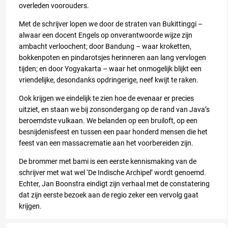
overleden voorouders.
Met de schrijver lopen we door de straten van Bukittinggi –
alwaar een docent Engels op onverantwoorde wijze zijn
ambacht verloochent; door Bandung – waar kroketten,
bokkenpoten en pindarotsjes herinneren aan lang vervlogen
tijden; en door Yogyakarta – waar het onmogelijk blijkt een
vriendelijke, desondanks opdringerige, neef kwijt te raken.
Ook krijgen we eindelijk te zien hoe de evenaar er precies
uitziet, en staan we bij zonsondergang op de rand van Java’s
beroemdste vulkaan. We belanden op een bruiloft, op een
besnijdenisfeest en tussen een paar honderd mensen die het
feest van een massacrematie aan het voorbereiden zijn.
De brommer met bami
is een eerste kennismaking van de
schrijver met wat wel ‘De Indische Archipel’ wordt genoemd.
Echter, Jan Boonstra eindigt zijn verhaal met de constatering
dat zijn eerste bezoek aan de regio zeker een vervolg gaat
krijgen.