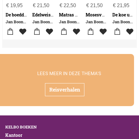
€
19,95
€
21,50
€
22,50
€
21,50
€
21,95
De boeddha uit het rijstveld
Edelweis onder de vulkaan
Matras voor meneer
Mosesvogels
De koe uit Bangalore
Jan Boonstra
Jan Boonstra
Jan Boonstra
Jan Boonstra
Jan Boonstra
LEES MEER IN DEZE THEMA'S
Reisverhalen
KELBO BOEKEN
Kantoor