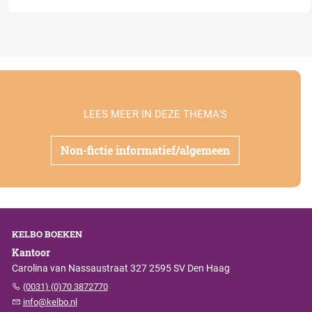
LEES MEER IN DEZE THEMA'S
Non-fictie informatief/algemeen
KELBO BOEKEN
Kantoor
Carolina van Nassaustraat 327 2595 SV Den Haag
(0031) (0)70 3872770
info@kelbo.nl