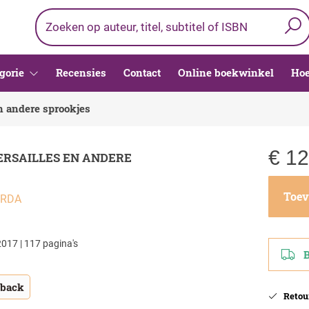
gorie
Recensies
Contact
Online boekwinkel
Hoe
n andere sprookjes
€
12
ERSAILLES EN ANDERE
Toev
ERDA
017 | 117 pagina's
Be
tback
Retour