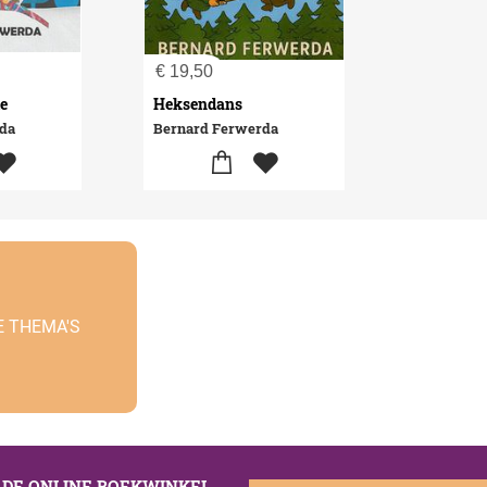
€
19,50
e
Heksendans
rda
Bernard Ferwerda
E THEMA'S
S DE ONLINE BOEKWINKEL