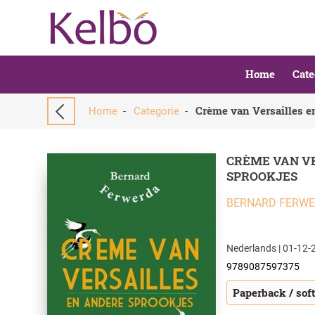
Home
Cate
Crème van Versailles e
Home
-
Categorie
-
CRÈME VAN V
SPROOKJES
BERNARD FERW
Nederlands | 01-12-2
9789087597375
Paperback / sof