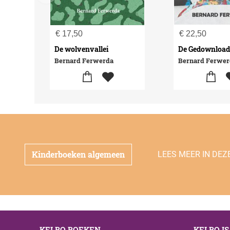
€
17,50
€
22,50
De wolvenvallei
De Gedownload
Bernard Ferwerda
Bernard Ferwe
Kinderboeken algemeen
LEES MEER IN DEZ
KELBO BOEKEN
KELBO I