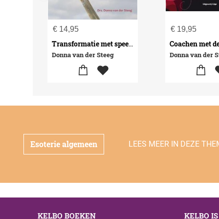
€
14,95
€
19,95
Transformatie met speelse thema's
Donna van der Steeg
Donna van der S
Esoterie algemeen
LEES MEER IN DEZE THE
KELBO BOEKEN
KELBO I