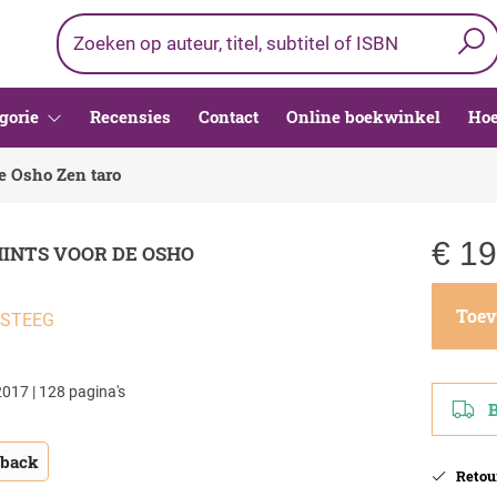
gorie
Recensies
Contact
Online boekwinkel
Hoe
e Osho Zen taro
€
19
INTS VOOR DE OSHO
Toev
 STEEG
017 | 128 pagina's
Be
tback
Retour