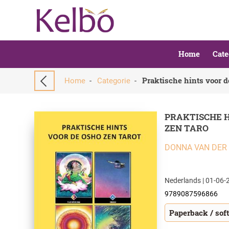
Home
Cate
Praktische hints voor d
Home
-
Categorie
-
PRAKTISCHE H
ZEN TARO
DONNA VAN DER
Nederlands | 01-06-2
9789087596866
Paperback / sof