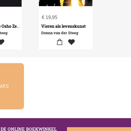
€
19,95
Vieren als levenskunst
Coachen met de Osho Zen Tarot
teeg
Donna van der Steeg
MA'S
S DE ONLINE BOEKWINKEL