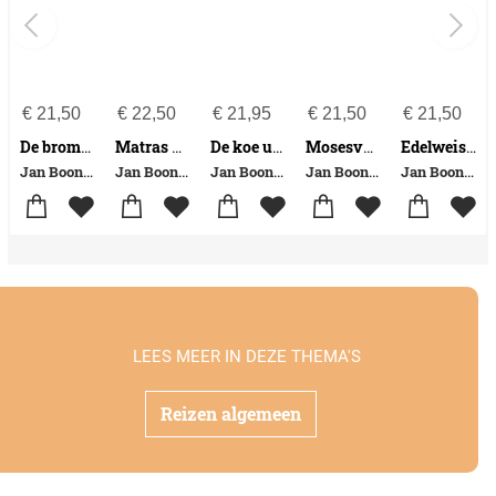
€
21,50
€
22,50
€
21,95
€
21,50
€
21,50
De brommer met bami
Matras voor meneer
De koe uit Bangalore
Mosesvogels
Edelweis onder de vulkaan
Jan Boonstra
Jan Boonstra
Jan Boonstra
Jan Boonstra
Jan Boonstra
LEES MEER IN DEZE THEMA'S
Reizen algemeen