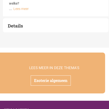
welke?
...
Lees meer
Details
LEES MEER IN DEZE THEMA'S
Esoterie algemeen