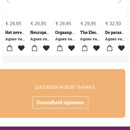
€
29,95
€
29,95
€
29,95
€
29,95
€
32,50
Het zevende zintuig
Neuropsyrurgie
Orgaanpsychologie
The Electric Universe
De parasympathicus
Agnes van Enkhuizen
Agnes van Enkhuizen
Agnes van Enkhuizen
Agnes van Enkhuizen
Agnes van Enkhuizen
LEES MEER IN DEZE THEMA'S
Gezondheid algemeen