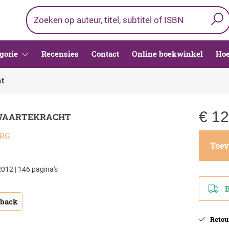
gorie
Recensies
Contact
Online boekwinkel
Hoe
ht
€
12
ZWAARTEKRACHT
ERG
Toev
012 | 146 pagina's
Be
tback
Retour