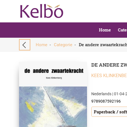
Home
Cate
De andere zwaartekrac
Home
-
Categorie
-
DE ANDERE 
KEES KLINKENB
Nederlands | 01-04-2
9789087592196
Paperback / sof