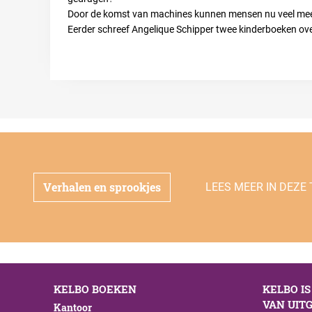
Door de komst van machines kunnen mensen nu veel meer m
Eerder schreef Angelique Schipper twee kinderboeken ove
Verhalen en sprookjes
LEES MEER IN DEZE
KELBO BOEKEN
KELBO I
VAN UITG
Kantoor