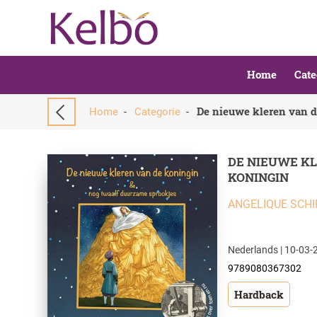
Home
Cate
De nieuwe kleren van 
Home
-
Categorie
-
DE NIEUWE KL
KONINGIN
ANGELIQUE SCH
Nederlands | 10-03-2
9789080367302
Hardback