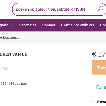
gorie
Recensies
Contact
Online boekwinkel
Hoe
de koningin
€
17
EREN VAN DE
Toev
IPPER
025 | 154 pagina's
Be
Retour